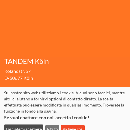
TANDEM Köln
Rolandstr. 57
D-50677 Köln
+49.(0)221.310 10 30
Sul nostro sito web utilizziamo i cookie. Alcuni sono tecnici, mentre
Fax: +49.(0)221.310 10 74
altri ci aiutano a fornirvi opzioni di contatto diretto. La scelta
effettuata può essere modificata in qualsiasi momento. Troverete la
info@tandem-koeln.de
funzione in fondo alla pagina.
WhatsApp: +49 177 3555642
Se vuoi chattare con noi, accetta i cookie!
Lasciatemi scegliere
Rifiuto
Va bene così