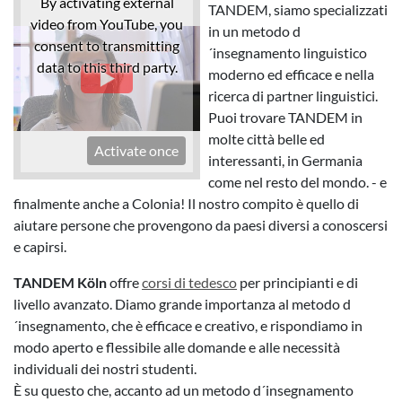
By activating external
TANDEM, siamo specializzati
video from YouTube, you
in un metodo d
consent to transmitting
´insegnamento linguistico
data to this third party.
moderno ed efficace e nella
ricerca di partner linguistici.
Puoi trovare TANDEM in
molte città belle ed
Activate once
interessanti, in Germania
come nel resto del mondo. - e
finalmente anche a Colonia! Il nostro compito è quello di
aiutare persone che provengono da paesi diversi a conoscersi
e capirsi.
TANDEM Köln
offre
corsi di tedesco
per principianti e di
livello avanzato. Diamo grande importanza al metodo d
´insegnamento, che è efficace e creativo, e rispondiamo in
modo aperto e flessibile alle domande e alle necessità
individuali dei nostri studenti.
È su questo che, accanto ad un metodo d´insegnamento