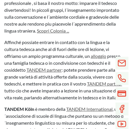
professionale , si basa il nostro motto: imparare il tedesco
divertendosi! In piccoli gruppi, l´insegnamento improntato
sulla conversazione e l´ambiente cordiale e gradevole delle
nostre aule rendono piu piacevole l´apprendimento della
lingua straniera.
Scopri Colonia ...
Affinché possiate entrare in contatto con la lingua e la
cultura tedesca anche al di fuori delle ore di lezione, vi
offriamo un ampio programma culturale, un
alloggio
presso
una famiglia tedesca o in condivisione con tedeschi e il
cosiddetto
TANDEM partner
: potete prendere parte alla
grande varietà di attività offerte dalla scuola, vivere con
tedeschi, e mettere in pratica con il vostro
TANDEM partner
tutto cio che avete imparato a lezione in una situazione di
vita reale, parlando alternativamente in tedesco e in italiano.
TANDEM Köln
è membro della
TANDEM International
, un
´associazione di scuole di lingua che puntano su un metodo d
´insegnamento linguistico su misura per lo studente, che