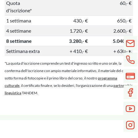
Quota
60,- €
d'iscrizione*
1 settimana
430,- €
650,- €
4 settimane
1.720,- €
2.600,- €
8 settimane
3.280,- €
5.040,- €
Settimana extra
+ 410,- €
+ 630,- €
*La quota d'iscrizione comprende un test d'ingresso scritto e uno orale, la
conferma dell'iscrizione con ampio materiale informativo, il materiale del corso
sotto forma di fotocopie e il primo libro del corso, il nostro
programma
culturale
, il certificato finale e, se lo desideri, l'organizzazione di una
partnership
linguistica
TANDEM.