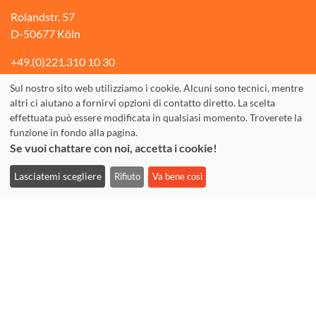
Rolandstr. 57
D-50677 Köln
+49.(0)221.310 10 30
Fax: +49.(0)221.310 10 74
Sul nostro sito web utilizziamo i cookie. Alcuni sono tecnici, mentre
altri ci aiutano a fornirvi opzioni di contatto diretto. La scelta
info@tandem-koeln.de
effettuata può essere modificata in qualsiasi momento. Troverete la
WhatsApp: +49 177 3555642
funzione in fondo alla pagina.
Se vuoi chattare con noi, accetta i cookie!
Lasciatemi scegliere
Rifiuto
Va bene così