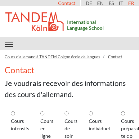
Contact
DE
EN
ES
IT
FR
International
Language School
Toggle main menu visibility
Cours d'allemand à TANDEM Colgne école de langues
Contact
Contact
Je voudrais recevoir des informations
des cours d'allemand.
Cours
Cours
Cours
Cours
Cours
intensifs
en
de
individuel
préparat
ligne
soir
telc o