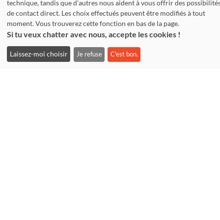
+49.(0)221.310 10 30
technique, tandis que d'autres nous aident à vous offrir des possibilité
de contact direct. Les choix effectués peuvent être modifiés à tout
Fax: +49.(0)221.310 10 74
moment. Vous trouverez cette fonction en bas de la page.
info@tandem-koeln.de
Si tu veux chatter avec nous, accepte les cookies !
WhatsApp: +49 177 3555642
Laissez-moi choisir
Je refuse
C'est bon.