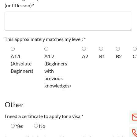
(until lesson)?
This approximately matches my level:
*
A1.1
A1.2
A2
B1
B2
C
(Absolute
(Beginners
Beginners)
with
previous
knowledges)
Other
I need a certificate to apply for a visa
*
Yes
No