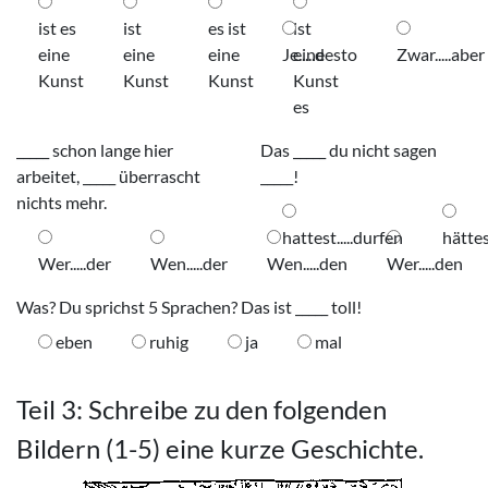
ist es
ist
es ist
ist
eine
eine
eine
Je.....desto
eine
Zwar.....aber
Kunst
Kunst
Kunst
Kunst
es
_____ schon lange hier
Das _____ du nicht sagen
arbeitet, _____ überrascht
_____!
nichts mehr.
hattest.....durfen
hättes
Wer.....der
Wen.....der
Wen.....den
Wer.....den
Was? Du sprichst 5 Sprachen? Das ist _____ toll!
eben
ruhig
ja
mal
Teil 3: Schreibe zu den folgenden
Bildern (1-5) eine kurze Geschichte.