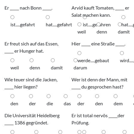
Er _____ nach Bonn _____.
Arvid kauft Tomaten, _____ er
Salat machen kann.
ist.....gefahrt
hat.....gefahrt
ist.....gefahren
hat...
weil
denn
damit
Er freut sich auf das Essen,
Hier _____ eine Straße _____.
_____ er Hunger hat.
werde.....gebaut
wird...
weil
denn
damit
darum
Wie teuer sind die Jacken,
Wer ist denn der Mann, mit
_____ hier liegen?
_____ du gesprochen hast?
den
der
die
das
der
den
dem
Die Universität Heidelberg
Er ist total nervös _____der
_____ 1386 gegründet.
Prüfung.