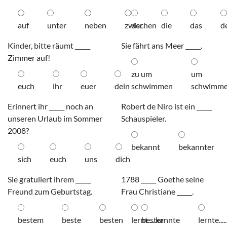
auf
unter
neben
zwischen
der
die
das
d
Kinder, bitte räumt _____
Sie fährt ans Meer _____.
Zimmer auf!
zu um
um
euch
ihr
euer
dein
schwimmen
schwimm
Erinnert ihr _____ noch an
Robert de Niro ist ein _____
unseren Urlaub im Sommer
Schauspieler.
2008?
bekannt
bekannter
sich
euch
uns
dich
Sie gratuliert ihrem _____
1788 _____ Goethe seine
Freund zum Geburtstag.
Frau Christiane _____.
bestem
beste
besten
lernt.....kannte
bester
lernte...