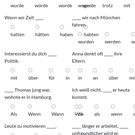
wurde
würde
worde
wegen
werde
trotz
mit
Wenn wir Zeit ____,
_____ wir nach München
fahren.
hatten
hätten
haben
habten
wurden
werden
w
Interessierst du dich _____
Anna denkt oft _____ ihre
Politik.
Eltern.
mit
über
für
in
in
an
über
mi
_____ Thomas jung war,
Ich weiß nicht, _____ er heute
wohnte er in Hamburg.
kommt.
Als
Wenn
Wann
Wie
ob
als
wenn
Leute zu motivieren _____.
_____ länger er arbeitet, _____
unfreundlicher wird er.