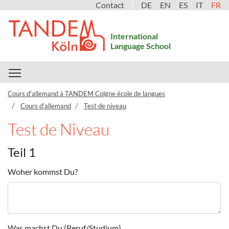
Contact
DE
EN
ES
IT
FR
International
Language School
Toggle main menu visibility
Cours d'allemand à TANDEM Colgne école de langues
Cours d'allemand
Test de niveau
Test de Niveau
Teil 1
Woher kommst Du?
Was machst Du (Beruf/Studium)