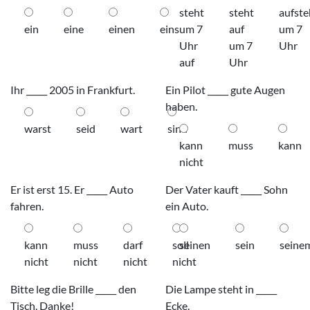
steht
steht
aufste
ein
eine
einen
eins
um 7
auf
um 7
Uhr
um 7
Uhr
auf
Uhr
Ihr _____ 2005 in Frankfurt.
Ein Pilot _____ gute Augen
haben.
warst
seid
wart
sind
kann
muss
kann
nicht
Er ist erst 15. Er _____ Auto
Der Vater kauft _____ Sohn
fahren.
ein Auto.
kann
muss
darf
soll
seinen
sein
seine
nicht
nicht
nicht
nicht
Bitte leg die Brille _____ den
Die Lampe steht in _____
Tisch. Danke!
Ecke.