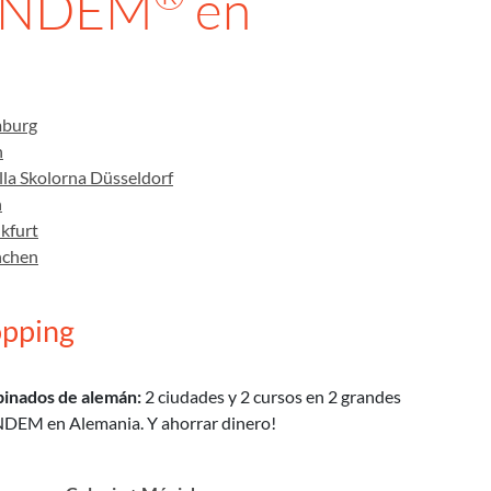
TANDEM
en
burg
n
lla Skolorna Düsseldorf
n
kfurt
chen
opping
inados de alemán:
2 ciudades y 2 cursos en 2 grandes
NDEM en Alemania. Y ahorrar dinero!