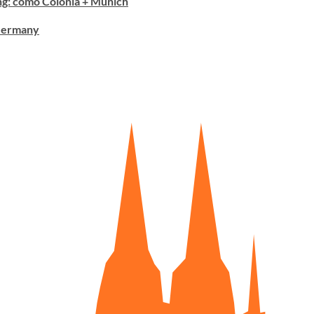
ng: como Colonia + Múnich
ermany