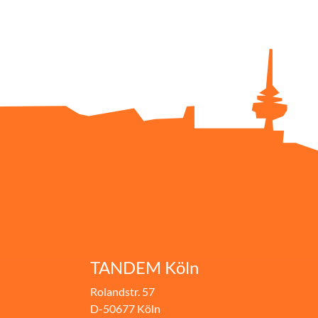
TANDEM Köln
Rolandstr. 57
D-50677 Köln