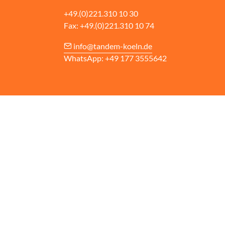
+49.(0)221.310 10 30
Fax: +49.(0)221.310 10 74
info@tandem-koeln.de
WhatsApp: +49 177 3555642
Cancela
Aviso legal
Política de Privacidad
Cambiar la configuración de las cookies