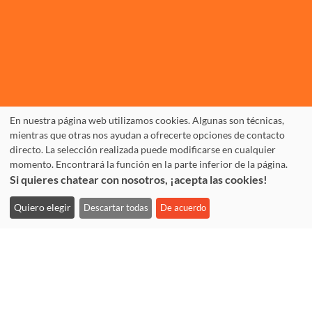
TANDEM Köln
En nuestra página web utilizamos cookies. Algunas son técnicas,
mientras que otras nos ayudan a ofrecerte opciones de contacto
Rolandstr. 57
directo. La selección realizada puede modificarse en cualquier
D-50677 Köln
momento. Encontrará la función en la parte inferior de la página.
Si quieres chatear con nosotros, ¡acepta las cookies!
+49.(0)221.310 10 30
Fax: +49.(0)221.310 10 74
Quiero elegir
Descartar todas
De acuerdo
info@tandem-koeln.de
WhatsApp: +49 177 3555642