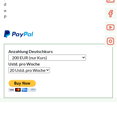
deposit
with
PayPal:
Anzahlung Deutschkurs
Ustd. pro Woche