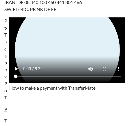
IBAN: DE 08 440 100 460 441 801 466
SWIFT/ BIC: PB NK DE FF
Payments
to
TANDEM
Köln
can
also
be
made
via
PayPal
How to make a payment with TransferMate
or
TransferMate
:
PayPal.me
TransferMate
Here