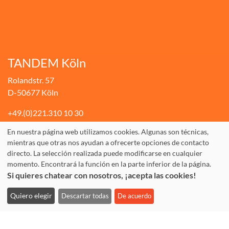
TANDEM Köln
Rolandstr. 57
D-50677 Köln
+49.(0)221.310 10 30
Fax: +49.(0)221.310 10 74
En nuestra página web utilizamos cookies. Algunas son técnicas,
mientras que otras nos ayudan a ofrecerte opciones de contacto
info@tandem-koeln.de
directo. La selección realizada puede modificarse en cualquier
WhatsApp: +49 177 3555642
momento. Encontrará la función en la parte inferior de la página.
Si quieres chatear con nosotros, ¡acepta las cookies!
Quiero elegir
Descartar todas
De acuerdo