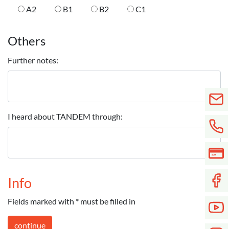
A2
B1
B2
C1
Others
Further notes:
I heard about TANDEM through:
Info
Fields marked with * must be filled in
continue