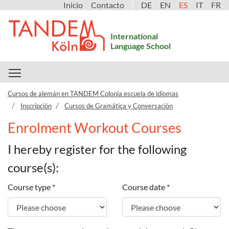
Inicio
Contacto
DE
EN
ES
IT
FR
International
Language School
Toggle main menu visibility
Cursos de alemán en TANDEM Colonia escuela de idiomas
Inscripción
Cursos de Gramática y Conversación
Enrolment Workout Courses
I hereby register for the following
course(s):
Course type
*
Course date
*