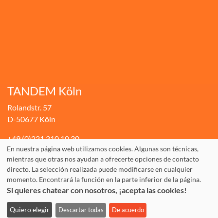
TANDEM Köln
Rolandstr. 57
D-50677 Köln
+49.(0)221.310 10 30
En nuestra página web utilizamos cookies. Algunas son técnicas,
Fax: +49.(0)221.310 10 74
mientras que otras nos ayudan a ofrecerte opciones de contacto
directo. La selección realizada puede modificarse en cualquier
info@tandem-koeln.de
momento. Encontrará la función en la parte inferior de la página.
WhatsApp: +49 177 3555642
Si quieres chatear con nosotros, ¡acepta las cookies!
Quiero elegir
Descartar todas
De acuerdo