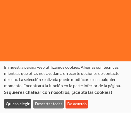
En nuestra página web utilizamos cookies. Algunas son técnicas,
TANDEM Köln
mientras que otras nos ayudan a ofrecerte opciones de contacto
directo. La selección realizada puede modificarse en cualquier
Rolandstr. 57
momento. Encontrará la función en la parte inferior de la página.
D-50677 Köln
Si quieres chatear con nosotros, ¡acepta las cookies!
+49.(0)221.310 10 30
Quiero elegir
Descartar todas
De acuerdo
Fax: +49.(0)221.310 10 74
info@tandem-koeln.de
WhatsApp: +49 177 3555642