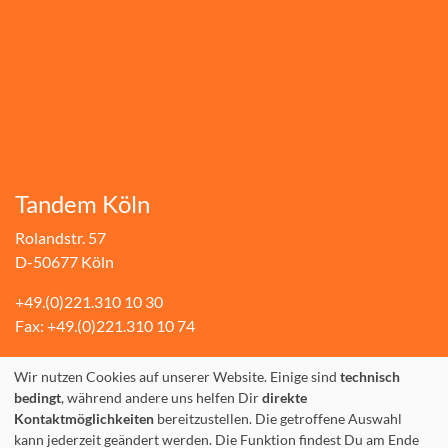
Tandem Köln
Rolandstr. 57
D-50677 Köln
+49.(0)221.310 10 30
Fax: +49.(0)221.310 10 74
info@tandem-koeln.de
Wir nutzen Cookies auf unserer Website. Einige sind
technisch
WhatsApp: +49 177 3555642
bedingt
, während andere uns helfen Dir
direkte
Kontaktmöglichkeiten
bereitzustellen. Die getroffene Auswahl
kann jederzeit geändert werden. Die Funktion findest Du am Ende