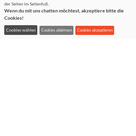
der Seiten im Seitenfuß.
Wenn du mit uns chatten möchtest, akzeptiere bitte die
Büro-Öffnungszeiten
Cookies!
Montag bis Donnerstag: 10-14 Uhr & 16-19 Uhr
Cookies wählen
Cookies ablehnen
Cookies akzeptieren
Freitag: 10-16 Uhr
Impressum
Datenschutzerklärung
Anmeldung widerrufen
Cookieeinstellungen ändern