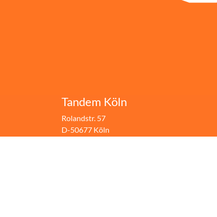
Tandem Köln
Rolandstr. 57
D-50677 Köln
+49.(0)221.310 10 30
Fax: +49.(0)221.310 10 74
info@tandem-koeln.de
WhatsApp: +49 177 3555642