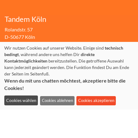
Tandem Köln
Rolandstr. 57
D-50677 Köln
Wir nutzen Cookies auf unserer Website. Einige sind
technisch
+49.(0)221.310 10 30
bedingt
, während andere uns helfen Dir
direkte
Fax: +49.(0)221.310 10 74
Kontaktmöglichkeiten
bereitzustellen. Die getroffene Auswahl
kann jederzeit geändert werden. Die Funktion findest Du am Ende
info@tandem-koeln.de
der Seiten im Seitenfuß.
WhatsApp: +49 177 3555642
Wenn du mit uns chatten möchtest, akzeptiere bitte die
Cookies!
Cookies wählen
Cookies ablehnen
Cookies akzeptieren
Büro-Öffnungszeiten
Montag bis Donnerstag: 10-14 Uhr & 16-19 Uhr
Freitag: 10-16 Uhr