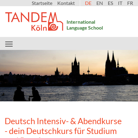
Startseite
Kontakt
DE
EN
ES
IT
FR
International
Language School
Toggle main menu visibility
Deutsch Intensiv- & Abendkurse
- dein Deutschkurs für Studium