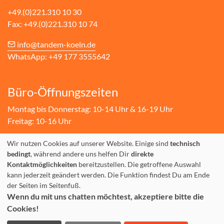
+49.(0)221.310 10 30
Fax: +49.(0)221.310 10 74
info@tandem-koeln.de
WhatsApp: +49 177 3555642
Büro-Öffnungszeiten
Montag bis Donnerstag: 10-14 Uhr & 16-19 Uhr
Freitag: 10-16 Uhr
Wir nutzen Cookies auf unserer Website. Einige sind
technisch
bedingt
, während andere uns helfen Dir
direkte
Kontaktmöglichkeiten
bereitzustellen. Die getroffene Auswahl
kann jederzeit geändert werden. Die Funktion findest Du am Ende
der Seiten im Seitenfuß.
Wenn du mit uns chatten möchtest, akzeptiere bitte die
Impressum
Datenschutzerklärung
Cookies!
Anmeldung widerrufen