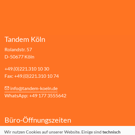
Tandem Köln
Rolandstr. 57
D-50677 Köln
+49.(0)221.310 10 30
Fax: +49.(0)221.310 10 74
info@tandem-koeln.de
WhatsApp: +49 177 3555642
Büro-Öffnungszeiten
Montag bis Donnerstag: 10-14 Uhr & 16-19 Uhr
Wir nutzen Cookies auf unserer Website. Einige sind
technisch