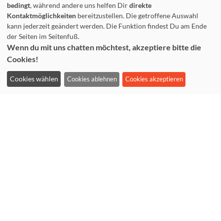
Freitag: 10-16 Uhr
bedingt
, während andere uns helfen Dir
direkte
Kontaktmöglichkeiten
bereitzustellen. Die getroffene Auswahl
kann jederzeit geändert werden. Die Funktion findest Du am Ende
der Seiten im Seitenfuß.
Wenn du mit uns chatten möchtest, akzeptiere bitte die
Cookies!
Cookies wählen
Cookies ablehnen
Cookies akzeptieren
Impressum
Datenschutzerklärung
Anmeldung widerrufen
Cookieeinstellungen ändern