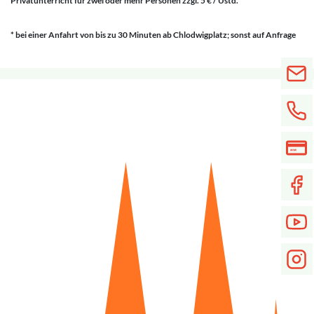
Privatunterricht für zwei oder mehr Personen zzgl. 5 € / Ustd.
* bei einer Anfahrt von bis zu 30 Minuten ab Chlodwigplatz; sonst auf Anfrage