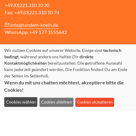
+49.(0)221.310 10 30
Fax: +49.(0)221.310 10 74
info@tandem-koeln.de
WhatsApp: +49 177 3555642
Wir nutzen Cookies auf unserer Website. Einige sind
technisch
bedingt
, während andere uns helfen Dir
direkte
Büro-Öffnungszeiten
Kontaktmöglichkeiten
bereitzustellen. Die getroffene Auswahl
kann jederzeit geändert werden. Die Funktion findest Du am Ende
Montag bis Donnerstag: 10-14 Uhr & 16-19 Uhr
der Seiten im Seitenfuß.
Freitag: 10-16 Uhr
Wenn du mit uns chatten möchtest, akzeptiere bitte die
Cookies!
Cookies wählen
Cookies ablehnen
Cookies akzeptieren