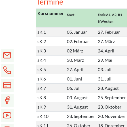
Termine
Kursnummer
Start
Ende A1, A2, B1
8 Wochen
sK 1
05. Januar
27. Februar
sK 2
02. Februar
27. März
sK 3
02 März
24. April
sK 4
30. März
29. Mai
sK 5
27. April
03. Juli
sK 6
01. Juni
31. Juli
sK 7
06. Juli
28. August
sK 8
03. August
25. September
sK 9
31. August
23. Oktober
sK 10
28. September
20. November
sK 11
26. Oktober
18. Dezember