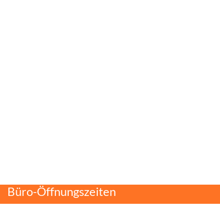
Büro-Öffnungszeiten
Montag bis Donnerstag: 10-14 Uhr & 16-19
Uhr