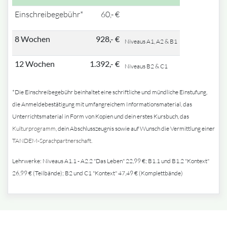
Einschreibegebühr*
60,- €
8 Wochen
928,- €
Niveaus A1, A2 & B1
12 Wochen
1.392,- €
Niveaus B2 & C1
*Die Einschreibegebühr beinhaltet eine schriftliche und mündliche Einstufung,
die Anmeldebestätigung mit umfangreichem Informationsmaterial, das
Unterrichtsmaterial in Form von Kopien und dein erstes Kursbuch, das
Kulturprogramm
, dein Abschlusszeugnis sowie auf Wunsch die Vermittlung einer
TANDEM-Sprachpartnerschaft
.
Lehrwerke: Niveaus A1.1 - A2.2 "Das Leben" 22,99 €; B1.1 und B1.2 "Kontext"
26,99 € (Teilbände); B2 und C1 "Kontext" 47,49 € (Komplettbände)